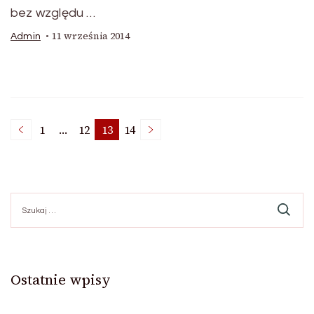
bez względu …
11 września 2014
Admin
Nawigacja
1
…
12
13
14
Page
Page
Page
Page
po
Szukaj:
wpisach
Ostatnie wpisy